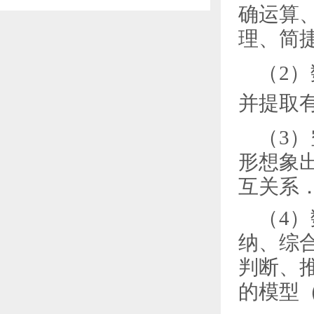
确运算
生）招生简章
理、简
（
2
）
并提取
（
3
）
形想象
互关系
（
4
）
纳、综
判断、
的模型