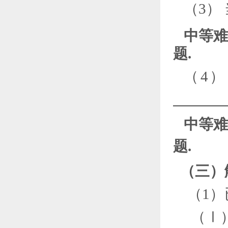
（
3
）
中等难
题.
（
4
中等难
题.
（三）
（
1
）
（
Ⅰ