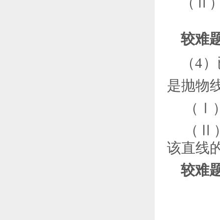
（
Ⅱ
较难题
（
4
）
是抛物
（
Ⅰ
（
Ⅱ
该直线
较难题