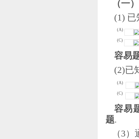
（一）
(
1
)
已
(
A
)
(
C
)
容易题
(
2
)
已
(A)
(C)
容易
题
.
（
3
）