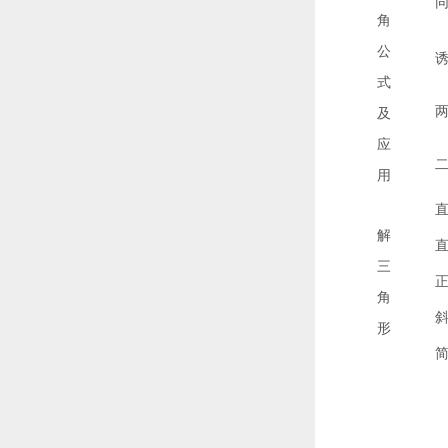
角
公
式
及
应
用
解
三
角
形