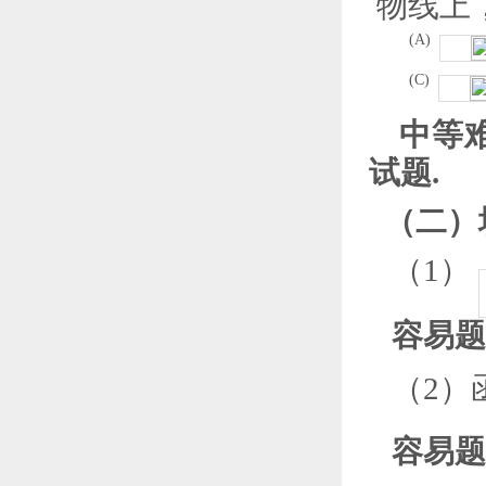
物线上
(A)
(C)
中等难
试题.
（二）
（
1
）
容易题
（
2
）
容易题