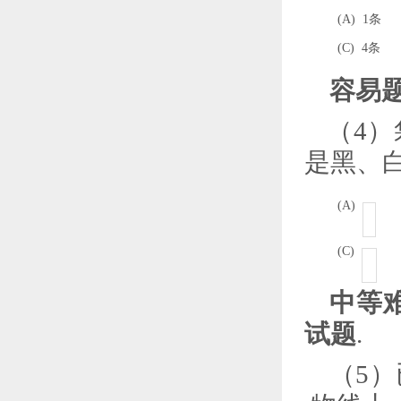
(A) 1
条
(C) 4
条
容易题
（
4
）
是黑、
(A)
(C)
中等难
试题
.
（
5
）